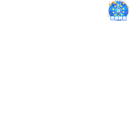
提供多种媒体形式如图文、短视频、集锦回顾，提升广发
体育 的平台使用粘性与用户参与感。
多维安全防御模型
广发体育从多个层面构建立体式防御体系，涵盖数据传输、
账户操作与隐私保护，力求为用户营造安全、稳定的使用体
验。