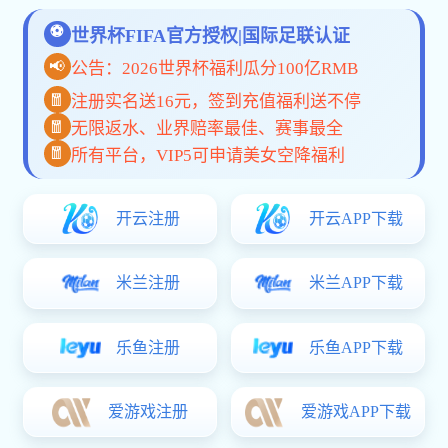
广发体育 · 值得信赖的体育数据平台
广发体育 专注于构建一个以赛事内容、数据服务与智能分析
为核心的数字生态平台，聚焦全球体育用户的实时信息与多