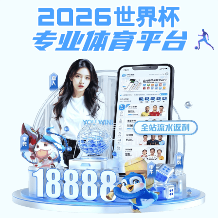
注册入口
全天更新 ·
广发体育
赛事
实时同步
无论您身在何处，
广发体育APP
为您带来高速、高
清、稳定的观赛体验。
下载客户端
网页端访问