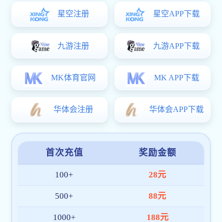
终端互动体验。平台以稳定技术架构和合规体系赢得市场认
可，深受广发体育-广发(中国)用户喜爱。
技术驱动，性能优先
平台采用自研系统架构，持续优化加载速度与数据传
输流程，通过部署全球 CDN 加速节点，实现不同地
区高速访问与高并发下的稳定运行，全面提升用户操
作流畅度。
以信任构建口碑