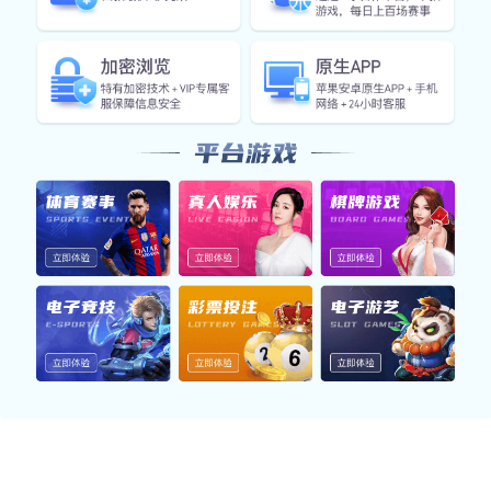
持续优化，数据驱动
平台基于用户行为分析，不断迭代功能细节与视觉交
互体验，结合 AI 智能算法与赛事数据，为用户提供
精准内容分发与个性化推荐，增强整体互动价值。
为什么全球用户都信赖广发体育？
我们不仅是体育赛事数据平台，更是一站式的信
息服务提供商。从实时数据同步到安全机制建
设，再到用户服务体系，广发体育始终致力于为
全球用户带来可靠、高效、便捷的综合体验。