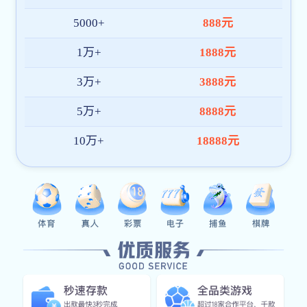
户建立第一道防线。
通信加密协议
全站部署TLS协议，保障数据在广发体育-广发(中国)体
系中传输过程的完整性与保密性。
行为审计机制
记录关键行为轨迹，搭配日志溯源功能，协助事后安全
验证与应急响应。
实时异常拦截
系统对异常请求进行即时分析处理，防止可疑操作对平
台正常秩序造成干扰。