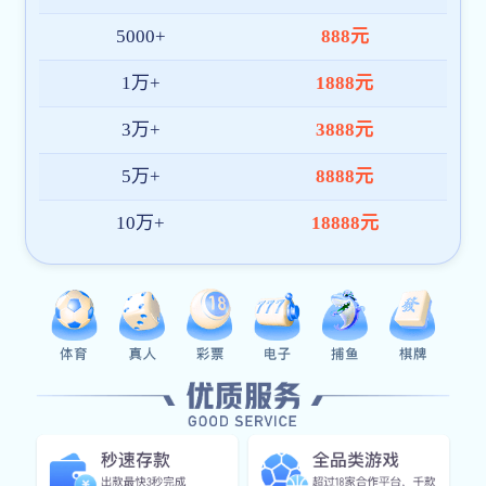
础。
1、技术特点分析
埃基蒂克在技术上表现优异，他具备非常出色的控球
能力和传球视野，使得他能够在复杂情况下保持冷
静。无论是在狭小空间内进行突破，还是面对对方后
卫时施展技巧，他都能轻松应对，这种能力使他能够
为队友创造良好的进攻机会。
此外，埃基蒂克的射门精度同样值得称道。他不仅仅
是一名能够完成终结的前锋，还能通过精准的远射威
胁对方门框。这对于姆巴佩来说，可以有效地分散防
守压力，让后者在场上获得更多自由活动空间。
最后，埃基蒂克擅长利用身体优势进行对抗。在与后