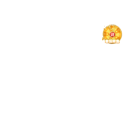
他并不局限于固定的位置，而是根据场上的形势灵活
变换，从而给对手带来困扰，同时也能更好地为姆巴
佩创造空间。
再者，在防守反击时，埃基蒂克也极具价值。他可以
迅速回撤参与防守，并通过快速反击帮助球队转化为
进攻。这种双向奔跑和全场覆盖能力，不仅增强了团
队整体实力，也让姆巴佩得以专注于攻击端发挥自己
的速度优势。
3、心理素质提升
高水平运动员往往需要良好的心理素质以应对各种压
力，而埃基蒂克正是在这一点上表现突出。他拥有较
强的大赛心理，在关键比赛中总能保持冷静，不会因
外部环境干扰而影响表现。这对于希望赢得冠军荣誉