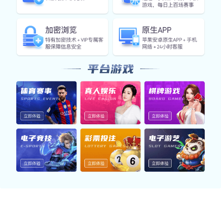
卫争抢位置时，他常常能够凭借强壮的身体将对手挡
住，为自己或队友制造更多进攻机会。这种背身接球
后的处理方式，是他的一项独特技能，也使得他在战
术层面上更具灵活性。
2、战术适应性
在现代足球中，前锋不仅需具备个人技能，还需要适
应不同战术体系。埃基蒂克展现出了极强的战术适应
性，无论是单箭头还是双前锋阵型，他都能很好地融
入其中。在单箭头阵型下，他可以承担起更多支点作
用，而在双前锋阵型下，则可以与姆巴佩形成流畅配
合。
此外，埃基蒂克善于根据比赛情况调整自己的跑动路
线和位置选择，这使得他能够随时为球队提供支持。