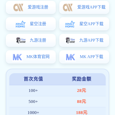
2026-05-31 21:41
84 次阅读
首页
/
体育头条
在现代足球的战术体系中，前锋的角色愈发重要，尤
其是与明星球员的搭档关系。姆巴佩作为当今足坛的
顶级前锋之一，他的进攻能力和速度让他成为许多球
队追逐的目标。然而，要发挥他的最大潜力，需要有
一位合适的搭档。埃基蒂克凭借其出色的背身能力和
身体对抗能力，被认为可能成为姆巴佩最佳锋线搭
档。在本篇文章中，我们将从四个方面详细探讨埃基
蒂克为何具备这样的潜力，包括他的技术特点、战术
适应性、心理素质以及与姆巴佩之间的配合可能性。
这些因素共同构成了埃基蒂克作为理想搭档的重要基